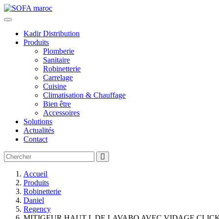
Kadir Distribution
Produits
Plomberie
Sanitaire
Robinetterie
Carrelage
Cuisine
Climatisation & Chauffage
Bien être
Accessoires
Solutions
Actualités
Contact
Accueil
Produits
Robinetterie
Daniel
Regency
MITIGEUR HAUT L DE LAVABO AVEC VIDAGE CLICK