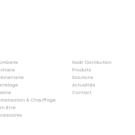
os produits
Liens rapides
omberie
Kadir Distribution
nitaire
Produits
binetterie
Solutions
rrelage
Actualités
isine
Contact
imatisation & Chauffage
en être
cessoires