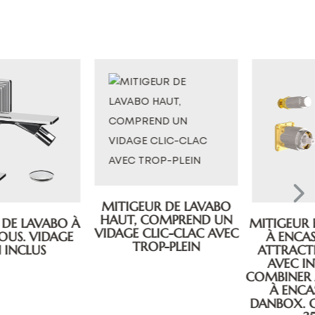
MITIGEUR DE LAVABO
HAUT, COMPREND UN
MITIGEUR BAIN/DOUCHE
VIDAGE CLIC-CLAC AVEC
À ENCASTRER, SÉRIE
TROP-PLEIN
ATTRACTION STELLAR,
AVEC INVERSEUR, À
COMBINER AVEC LA BOÎTE
À ENCASTRER ART.
DANBOX. CARTOUCHE Ø